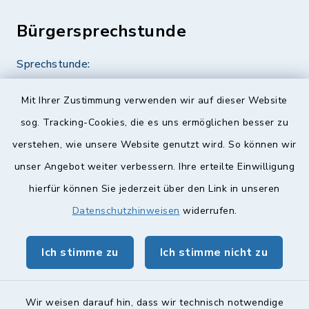
Bürgersprechstunde
Sprechstunde:
Diese findet nach Vereinbarung statt.
Mit Ihrer Zustimmung verwenden wir auf dieser Website
Weitere Informationen finden Sie hier.
sog. Tracking-Cookies, die es uns ermöglichen besser zu
verstehen, wie unsere Website genutzt wird. So können wir
Quicklinks
unser Angebot weiter verbessern. Ihre erteilte Einwilligung
hierfür können Sie jederzeit über den Link in unseren
Landkreis Lichtenfels
Datenschutzhinweisen
widerrufen.
Obermain Jura Veranstaltungskalender
Ich stimme zu
Ich stimme nicht zu
geoPortal Lichtenfels
Wir weisen darauf hin, dass wir technisch notwendige