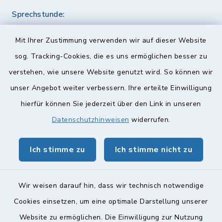
Sprechstunde:
Diese findet nach Vereinbarung statt.
Mit Ihrer Zustimmung verwenden wir auf dieser Website
Weitere Informationen finden Sie hier.
sog. Tracking-Cookies, die es uns ermöglichen besser zu
verstehen, wie unsere Website genutzt wird. So können wir
Quicklinks
unser Angebot weiter verbessern. Ihre erteilte Einwilligung
hierfür können Sie jederzeit über den Link in unseren
Landkreis Lichtenfels
Datenschutzhinweisen
widerrufen.
Obermain Jura Veranstaltungskalender
Ich stimme zu
Ich stimme nicht zu
geoPortal Lichtenfels
Wir weisen darauf hin, dass wir technisch notwendige
Cookies einsetzen, um eine optimale Darstellung unserer
Website zu ermöglichen. Die Einwilligung zur Nutzung