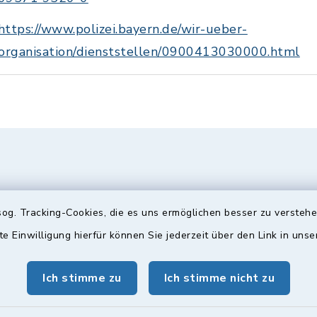
https://www.polizei.bayern.de/wir-ueber-
/organisation/dienststellen/0900413030000.html
og. Tracking-Cookies, die es uns ermöglichen besser zu versteh
te Einwilligung hierfür können Sie jederzeit über den Link in uns
Ich stimme zu
Ich stimme nicht zu
gszeiten
Bürgersprechst