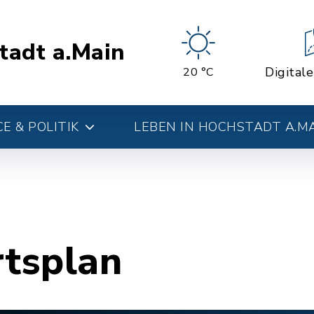
tadt a.Main
Digital
20 °C
E & POLITIK
LEBEN IN HOCHSTADT A.M
rtsplan