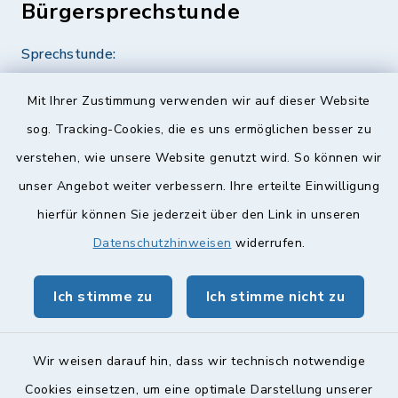
Bürgersprechstunde
Sprechstunde:
Diese findet nach Vereinbarung statt.
Mit Ihrer Zustimmung verwenden wir auf dieser Website
Weitere Informationen finden Sie hier.
sog. Tracking-Cookies, die es uns ermöglichen besser zu
verstehen, wie unsere Website genutzt wird. So können wir
Quicklinks
unser Angebot weiter verbessern. Ihre erteilte Einwilligung
hierfür können Sie jederzeit über den Link in unseren
Landkreis Lichtenfels
Datenschutzhinweisen
widerrufen.
Obermain Jura Veranstaltungskalender
Ich stimme zu
Ich stimme nicht zu
geoPortal Lichtenfels
Wir weisen darauf hin, dass wir technisch notwendige
Cookies einsetzen, um eine optimale Darstellung unserer