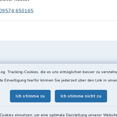
09574 650165
og. Tracking-Cookies, die es uns ermöglichen besser zu versteh
te Einwilligung hierfür können Sie jederzeit über den Link in uns
Ich stimme zu
Ich stimme nicht zu
gszeiten
Bürgersprechst
ttwoch und Freitag:
Sprechstunde:
Cookies einsetzen, um eine optimale Darstellung unserer Website