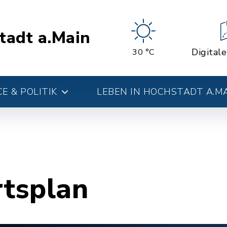
tadt a.Main
Digital
30 °C
E & POLITIK
LEBEN IN HOCHSTADT A.M
rtsplan