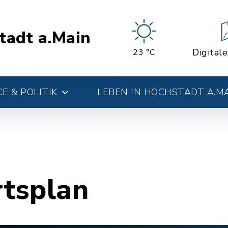
tadt a.Main
Digital
23 °C
E & POLITIK
LEBEN IN HOCHSTADT A.M
rtsplan