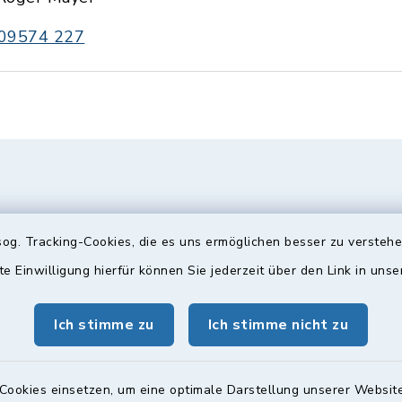
09574 227
og. Tracking-Cookies, die es uns ermöglichen besser zu versteh
te Einwilligung hierfür können Sie jederzeit über den Link in uns
Ich stimme zu
Ich stimme nicht zu
gszeiten
Bürgersprechst
ttwoch und Freitag:
Sprechstunde:
Cookies einsetzen, um eine optimale Darstellung unserer Website