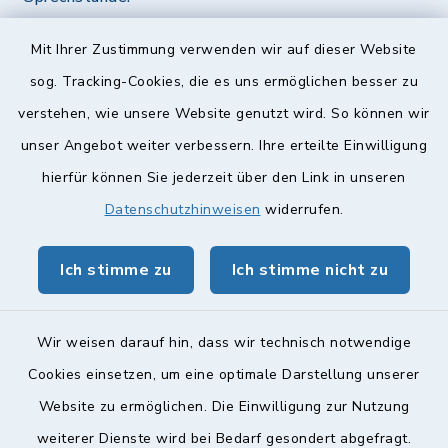
Diese findet nach Vereinbarung statt.
Mit Ihrer Zustimmung verwenden wir auf dieser Website
Weitere Informationen finden Sie hier.
sog. Tracking-Cookies, die es uns ermöglichen besser zu
verstehen, wie unsere Website genutzt wird. So können wir
Quicklinks
unser Angebot weiter verbessern. Ihre erteilte Einwilligung
hierfür können Sie jederzeit über den Link in unseren
Landkreis Lichtenfels
Datenschutzhinweisen
widerrufen.
Obermain Jura Veranstaltungskalender
Ich stimme zu
Ich stimme nicht zu
geoPortal Lichtenfels
Wir weisen darauf hin, dass wir technisch notwendige
Cookies einsetzen, um eine optimale Darstellung unserer
Website zu ermöglichen. Die Einwilligung zur Nutzung
Kontakt
weiterer Dienste wird bei Bedarf gesondert abgefragt.