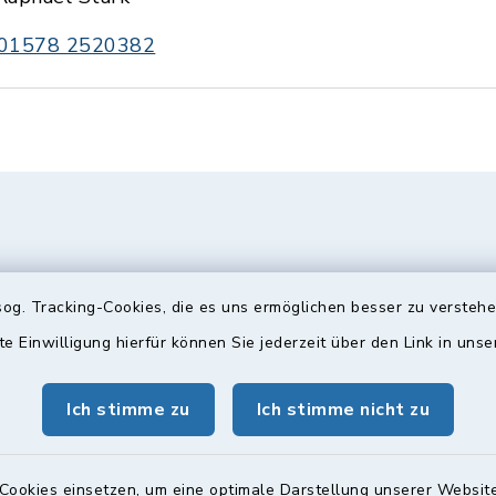
01578 2520382
og. Tracking-Cookies, die es uns ermöglichen besser zu versteh
te Einwilligung hierfür können Sie jederzeit über den Link in uns
Ich stimme zu
Ich stimme nicht zu
gszeiten
Bürgersprechst
ttwoch und Freitag:
Sprechstunde:
Cookies einsetzen, um eine optimale Darstellung unserer Website