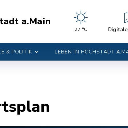
tadt a.Main
Digital
27 °C
E & POLITIK
LEBEN IN HOCHSTADT A.M
rtsplan