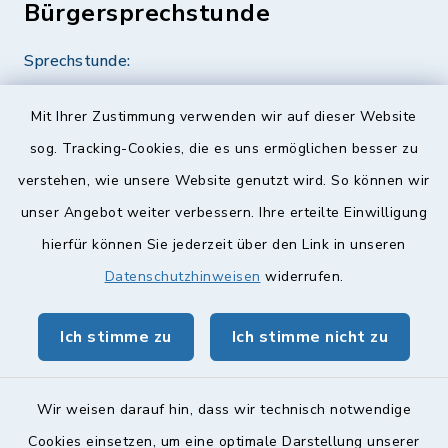
Bürgersprechstunde
Sprechstunde:
Diese findet nach Vereinbarung statt.
Mit Ihrer Zustimmung verwenden wir auf dieser Website
Weitere Informationen finden Sie hier.
sog. Tracking-Cookies, die es uns ermöglichen besser zu
verstehen, wie unsere Website genutzt wird. So können wir
Quicklinks
unser Angebot weiter verbessern. Ihre erteilte Einwilligung
hierfür können Sie jederzeit über den Link in unseren
Landkreis Lichtenfels
Datenschutzhinweisen
widerrufen.
Obermain Jura Veranstaltungskalender
Ich stimme zu
Ich stimme nicht zu
geoPortal Lichtenfels
Wir weisen darauf hin, dass wir technisch notwendige
Cookies einsetzen, um eine optimale Darstellung unserer