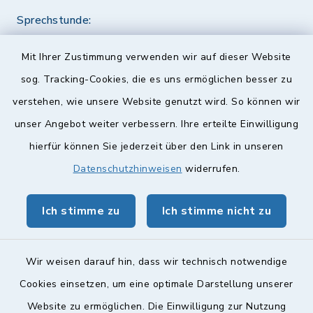
Sprechstunde:
Diese findet nach Vereinbarung statt.
Mit Ihrer Zustimmung verwenden wir auf dieser Website
Weitere Informationen finden Sie hier.
sog. Tracking-Cookies, die es uns ermöglichen besser zu
verstehen, wie unsere Website genutzt wird. So können wir
Quicklinks
unser Angebot weiter verbessern. Ihre erteilte Einwilligung
hierfür können Sie jederzeit über den Link in unseren
Landkreis Lichtenfels
Datenschutzhinweisen
widerrufen.
Obermain Jura Veranstaltungskalender
Ich stimme zu
Ich stimme nicht zu
geoPortal Lichtenfels
Wir weisen darauf hin, dass wir technisch notwendige
Cookies einsetzen, um eine optimale Darstellung unserer
Website zu ermöglichen. Die Einwilligung zur Nutzung