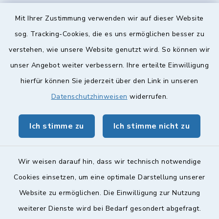
Diese findet nach Vereinbarung statt.
Mit Ihrer Zustimmung verwenden wir auf dieser Website
Weitere Informationen finden Sie hier.
sog. Tracking-Cookies, die es uns ermöglichen besser zu
verstehen, wie unsere Website genutzt wird. So können wir
Quicklinks
unser Angebot weiter verbessern. Ihre erteilte Einwilligung
hierfür können Sie jederzeit über den Link in unseren
Landkreis Lichtenfels
Datenschutzhinweisen
widerrufen.
Obermain Jura Veranstaltungskalender
Ich stimme zu
Ich stimme nicht zu
geoPortal Lichtenfels
Wir weisen darauf hin, dass wir technisch notwendige
Cookies einsetzen, um eine optimale Darstellung unserer
Website zu ermöglichen. Die Einwilligung zur Nutzung
Kontakt
weiterer Dienste wird bei Bedarf gesondert abgefragt.