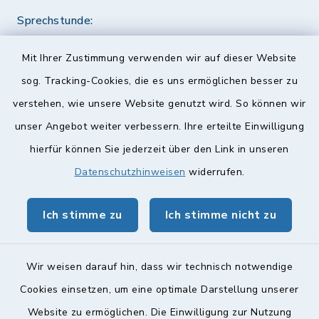
Sprechstunde:
Diese findet nach Vereinbarung statt.
Mit Ihrer Zustimmung verwenden wir auf dieser Website
Weitere Informationen finden Sie hier.
sog. Tracking-Cookies, die es uns ermöglichen besser zu
verstehen, wie unsere Website genutzt wird. So können wir
Quicklinks
unser Angebot weiter verbessern. Ihre erteilte Einwilligung
hierfür können Sie jederzeit über den Link in unseren
Landkreis Lichtenfels
Datenschutzhinweisen
widerrufen.
Obermain Jura Veranstaltungskalender
Ich stimme zu
Ich stimme nicht zu
geoPortal Lichtenfels
Wir weisen darauf hin, dass wir technisch notwendige
Cookies einsetzen, um eine optimale Darstellung unserer
Website zu ermöglichen. Die Einwilligung zur Nutzung