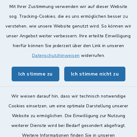
Diese findet nach Vereinbarung statt.
Mit Ihrer Zustimmung verwenden wir auf dieser Website
Weitere Informationen finden Sie hier.
sog. Tracking-Cookies, die es uns ermöglichen besser zu
verstehen, wie unsere Website genutzt wird. So können wir
Quicklinks
unser Angebot weiter verbessern. Ihre erteilte Einwilligung
hierfür können Sie jederzeit über den Link in unseren
Landkreis Lichtenfels
Datenschutzhinweisen
widerrufen.
Obermain Jura Veranstaltungskalender
Ich stimme zu
Ich stimme nicht zu
geoPortal Lichtenfels
Wir weisen darauf hin, dass wir technisch notwendige
Cookies einsetzen, um eine optimale Darstellung unserer
Website zu ermöglichen. Die Einwilligung zur Nutzung
Kontakt
weiterer Dienste wird bei Bedarf gesondert abgefragt.
Weitere Informationen finden Sie in unseren