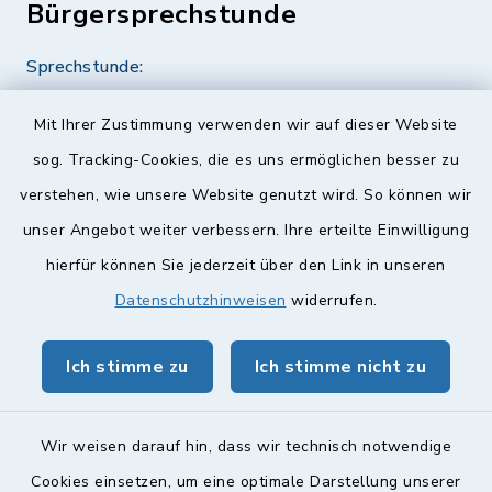
Bürgersprechstunde
Sprechstunde:
Diese findet nach Vereinbarung statt.
Mit Ihrer Zustimmung verwenden wir auf dieser Website
Weitere Informationen finden Sie hier.
sog. Tracking-Cookies, die es uns ermöglichen besser zu
verstehen, wie unsere Website genutzt wird. So können wir
Quicklinks
unser Angebot weiter verbessern. Ihre erteilte Einwilligung
hierfür können Sie jederzeit über den Link in unseren
Landkreis Lichtenfels
Datenschutzhinweisen
widerrufen.
Obermain Jura Veranstaltungskalender
Ich stimme zu
Ich stimme nicht zu
geoPortal Lichtenfels
Wir weisen darauf hin, dass wir technisch notwendige
Cookies einsetzen, um eine optimale Darstellung unserer