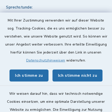
Sprechstunde:
Diese findet nach Vereinbarung statt.
Mit Ihrer Zustimmung verwenden wir auf dieser Website
Weitere Informationen finden Sie hier.
sog. Tracking-Cookies, die es uns ermöglichen besser zu
verstehen, wie unsere Website genutzt wird. So können wir
Quicklinks
unser Angebot weiter verbessern. Ihre erteilte Einwilligung
hierfür können Sie jederzeit über den Link in unseren
Landkreis Lichtenfels
Datenschutzhinweisen
widerrufen.
Obermain Jura Veranstaltungskalender
Ich stimme zu
Ich stimme nicht zu
geoPortal Lichtenfels
Wir weisen darauf hin, dass wir technisch notwendige
Cookies einsetzen, um eine optimale Darstellung unserer
Website zu ermöglichen. Die Einwilligung zur Nutzung