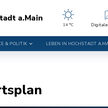
tadt a.Main
Digital
14 °C
E & POLITIK
LEBEN IN HOCHSTADT A.M
rtsplan