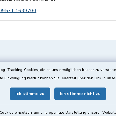
09571 1699700
og. Tracking-Cookies, die es uns ermöglichen besser zu versteh
te Einwilligung hierfür können Sie jederzeit über den Link in uns
Ich stimme zu
Ich stimme nicht zu
gszeiten
Bürgersprechst
ttwoch und Freitag:
Sprechstunde:
Cookies einsetzen, um eine optimale Darstellung unserer Website