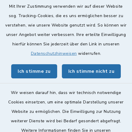
Diese findet nach Vereinbarung statt.
Mit Ihrer Zustimmung verwenden wir auf dieser Website
Weitere Informationen finden Sie hier.
sog. Tracking-Cookies, die es uns ermöglichen besser zu
verstehen, wie unsere Website genutzt wird. So können wir
Quicklinks
unser Angebot weiter verbessern. Ihre erteilte Einwilligung
hierfür können Sie jederzeit über den Link in unseren
Landkreis Lichtenfels
Datenschutzhinweisen
widerrufen.
Obermain Jura Veranstaltungskalender
Ich stimme zu
Ich stimme nicht zu
geoPortal Lichtenfels
Wir weisen darauf hin, dass wir technisch notwendige
Cookies einsetzen, um eine optimale Darstellung unserer
Website zu ermöglichen. Die Einwilligung zur Nutzung
Kontakt
weiterer Dienste wird bei Bedarf gesondert abgefragt.
Weitere Informationen finden Sie in unseren