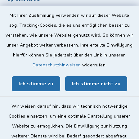
Diese findet nach Vereinbarung statt.
Mit Ihrer Zustimmung verwenden wir auf dieser Website
Weitere Informationen finden Sie hier.
sog. Tracking-Cookies, die es uns ermöglichen besser zu
verstehen, wie unsere Website genutzt wird. So können wir
Quicklinks
unser Angebot weiter verbessern. Ihre erteilte Einwilligung
hierfür können Sie jederzeit über den Link in unseren
Landkreis Lichtenfels
Datenschutzhinweisen
widerrufen.
Obermain Jura Veranstaltungskalender
Ich stimme zu
Ich stimme nicht zu
geoPortal Lichtenfels
Wir weisen darauf hin, dass wir technisch notwendige
Cookies einsetzen, um eine optimale Darstellung unserer
Website zu ermöglichen. Die Einwilligung zur Nutzung
Kontakt
weiterer Dienste wird bei Bedarf gesondert abgefragt.