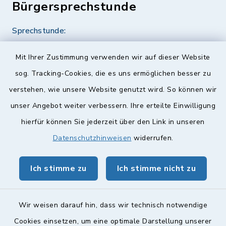
Bürgersprechstunde
Sprechstunde:
Diese findet nach Vereinbarung statt.
Mit Ihrer Zustimmung verwenden wir auf dieser Website
Weitere Informationen finden Sie hier.
sog. Tracking-Cookies, die es uns ermöglichen besser zu
verstehen, wie unsere Website genutzt wird. So können wir
Quicklinks
unser Angebot weiter verbessern. Ihre erteilte Einwilligung
hierfür können Sie jederzeit über den Link in unseren
Landkreis Lichtenfels
Datenschutzhinweisen
widerrufen.
Obermain Jura Veranstaltungskalender
Ich stimme zu
Ich stimme nicht zu
geoPortal Lichtenfels
Wir weisen darauf hin, dass wir technisch notwendige
Cookies einsetzen, um eine optimale Darstellung unserer