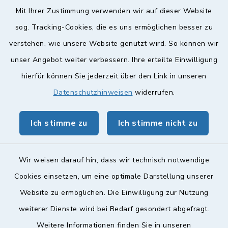
Diese findet nach Vereinbarung statt.
Mit Ihrer Zustimmung verwenden wir auf dieser Website
Weitere Informationen finden Sie hier.
sog. Tracking-Cookies, die es uns ermöglichen besser zu
verstehen, wie unsere Website genutzt wird. So können wir
Quicklinks
unser Angebot weiter verbessern. Ihre erteilte Einwilligung
hierfür können Sie jederzeit über den Link in unseren
Landkreis Lichtenfels
Datenschutzhinweisen
widerrufen.
Obermain Jura Veranstaltungskalender
Ich stimme zu
Ich stimme nicht zu
geoPortal Lichtenfels
Wir weisen darauf hin, dass wir technisch notwendige
Cookies einsetzen, um eine optimale Darstellung unserer
Website zu ermöglichen. Die Einwilligung zur Nutzung
Kontakt
weiterer Dienste wird bei Bedarf gesondert abgefragt.
Weitere Informationen finden Sie in unseren