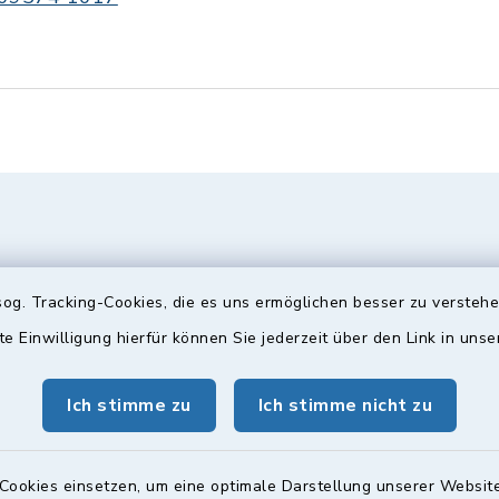
og. Tracking-Cookies, die es uns ermöglichen besser zu versteh
te Einwilligung hierfür können Sie jederzeit über den Link in uns
Ich stimme zu
Ich stimme nicht zu
gszeiten
Bürgersprechst
ttwoch und Freitag:
Sprechstunde:
Cookies einsetzen, um eine optimale Darstellung unserer Website