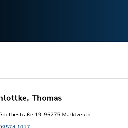
hlottke, Thomas
Goethestraße 19, 96275 Marktzeuln
09574 1017