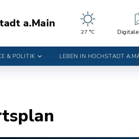
tadt a.Main
Digital
27 °C
E & POLITIK
LEBEN IN HOCHSTADT A.M
rtsplan