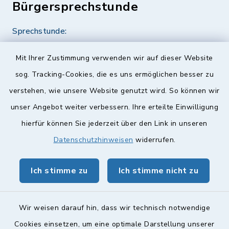
Bürgersprechstunde
Sprechstunde:
Diese findet nach Vereinbarung statt.
Mit Ihrer Zustimmung verwenden wir auf dieser Website
Weitere Informationen finden Sie hier.
sog. Tracking-Cookies, die es uns ermöglichen besser zu
verstehen, wie unsere Website genutzt wird. So können wir
Quicklinks
unser Angebot weiter verbessern. Ihre erteilte Einwilligung
hierfür können Sie jederzeit über den Link in unseren
Landkreis Lichtenfels
Datenschutzhinweisen
widerrufen.
Obermain Jura Veranstaltungskalender
Ich stimme zu
Ich stimme nicht zu
geoPortal Lichtenfels
Wir weisen darauf hin, dass wir technisch notwendige
Cookies einsetzen, um eine optimale Darstellung unserer