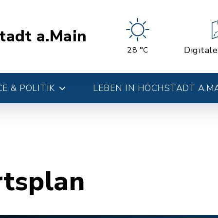
tadt a.Main
Digital
28 °C
E & POLITIK
LEBEN IN HOCHSTADT A.M
rtsplan