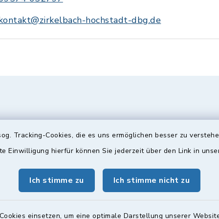
kontakt@zirkelbach-hochstadt-dbg.de
og. Tracking-Cookies, die es uns ermöglichen besser zu versteh
te Einwilligung hierfür können Sie jederzeit über den Link in uns
Ich stimme zu
Ich stimme nicht zu
gszeiten
Bürgersprechst
ttwoch und Freitag:
Sprechstunde:
Cookies einsetzen, um eine optimale Darstellung unserer Website