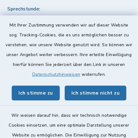
Sprechstunde:
Diese findet nach Vereinbarung statt.
Mit Ihrer Zustimmung verwenden wir auf dieser Website
Weitere Informationen finden Sie hier.
sog. Tracking-Cookies, die es uns ermöglichen besser zu
verstehen, wie unsere Website genutzt wird. So können wir
Quicklinks
unser Angebot weiter verbessern. Ihre erteilte Einwilligung
hierfür können Sie jederzeit über den Link in unseren
Landkreis Lichtenfels
Datenschutzhinweisen
widerrufen.
Obermain Jura Veranstaltungskalender
Ich stimme zu
Ich stimme nicht zu
geoPortal Lichtenfels
Wir weisen darauf hin, dass wir technisch notwendige
Cookies einsetzen, um eine optimale Darstellung unserer
Website zu ermöglichen. Die Einwilligung zur Nutzung