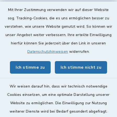
Diese findet nach Vereinbarung statt.
Mit Ihrer Zustimmung verwenden wir auf dieser Website
Weitere Informationen finden Sie hier.
sog. Tracking-Cookies, die es uns ermöglichen besser zu
verstehen, wie unsere Website genutzt wird. So können wir
Quicklinks
unser Angebot weiter verbessern. Ihre erteilte Einwilligung
hierfür können Sie jederzeit über den Link in unseren
Landkreis Lichtenfels
Datenschutzhinweisen
widerrufen.
Obermain Jura Veranstaltungskalender
Ich stimme zu
Ich stimme nicht zu
geoPortal Lichtenfels
Wir weisen darauf hin, dass wir technisch notwendige
Cookies einsetzen, um eine optimale Darstellung unserer
Website zu ermöglichen. Die Einwilligung zur Nutzung
Kontakt
weiterer Dienste wird bei Bedarf gesondert abgefragt.