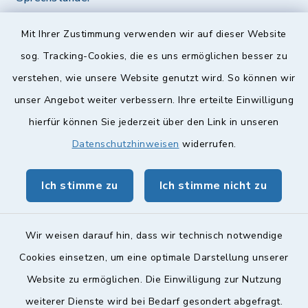
Diese findet nach Vereinbarung statt.
Mit Ihrer Zustimmung verwenden wir auf dieser Website
Weitere Informationen finden Sie hier.
sog. Tracking-Cookies, die es uns ermöglichen besser zu
verstehen, wie unsere Website genutzt wird. So können wir
Quicklinks
unser Angebot weiter verbessern. Ihre erteilte Einwilligung
hierfür können Sie jederzeit über den Link in unseren
Landkreis Lichtenfels
Datenschutzhinweisen
widerrufen.
Obermain Jura Veranstaltungskalender
Ich stimme zu
Ich stimme nicht zu
geoPortal Lichtenfels
Wir weisen darauf hin, dass wir technisch notwendige
Cookies einsetzen, um eine optimale Darstellung unserer
Website zu ermöglichen. Die Einwilligung zur Nutzung
Kontakt
weiterer Dienste wird bei Bedarf gesondert abgefragt.