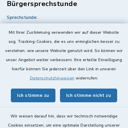
Bürgersprechstunde
Sprechstunde:
Diese findet nach Vereinbarung statt.
Mit Ihrer Zustimmung verwenden wir auf dieser Website
Weitere Informationen finden Sie hier.
sog. Tracking-Cookies, die es uns ermöglichen besser zu
verstehen, wie unsere Website genutzt wird. So können wir
Quicklinks
unser Angebot weiter verbessern. Ihre erteilte Einwilligung
hierfür können Sie jederzeit über den Link in unseren
Landkreis Lichtenfels
Datenschutzhinweisen
widerrufen.
Obermain Jura Veranstaltungskalender
Ich stimme zu
Ich stimme nicht zu
geoPortal Lichtenfels
Wir weisen darauf hin, dass wir technisch notwendige
Cookies einsetzen, um eine optimale Darstellung unserer