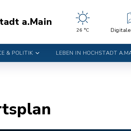
tadt a.Main
Digital
26 °C
E & POLITIK
LEBEN IN HOCHSTADT A.M
rtsplan