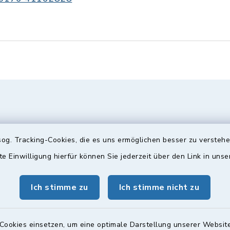
og. Tracking-Cookies, die es uns ermöglichen besser zu versteh
te Einwilligung hierfür können Sie jederzeit über den Link in uns
Ich stimme zu
Ich stimme nicht zu
gszeiten
Bürgersprechst
ttwoch und Freitag:
Sprechstunde:
Cookies einsetzen, um eine optimale Darstellung unserer Website