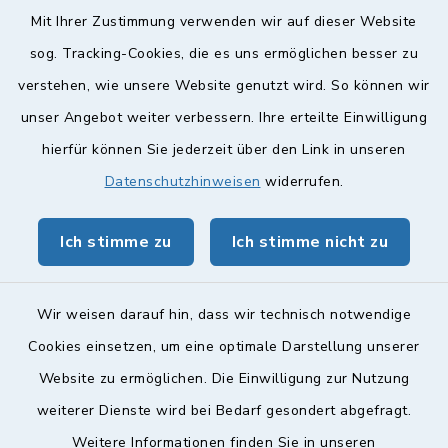
Diese findet nach Vereinbarung statt.
Mit Ihrer Zustimmung verwenden wir auf dieser Website
Weitere Informationen finden Sie hier.
sog. Tracking-Cookies, die es uns ermöglichen besser zu
verstehen, wie unsere Website genutzt wird. So können wir
Quicklinks
unser Angebot weiter verbessern. Ihre erteilte Einwilligung
hierfür können Sie jederzeit über den Link in unseren
Landkreis Lichtenfels
Datenschutzhinweisen
widerrufen.
Obermain Jura Veranstaltungskalender
Ich stimme zu
Ich stimme nicht zu
geoPortal Lichtenfels
Wir weisen darauf hin, dass wir technisch notwendige
Cookies einsetzen, um eine optimale Darstellung unserer
Website zu ermöglichen. Die Einwilligung zur Nutzung
Kontakt
weiterer Dienste wird bei Bedarf gesondert abgefragt.
Weitere Informationen finden Sie in unseren