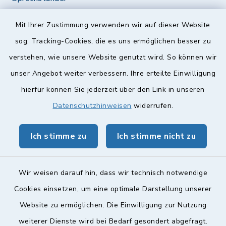
Diese findet nach Vereinbarung statt.
Mit Ihrer Zustimmung verwenden wir auf dieser Website
Weitere Informationen finden Sie hier.
sog. Tracking-Cookies, die es uns ermöglichen besser zu
verstehen, wie unsere Website genutzt wird. So können wir
Quicklinks
unser Angebot weiter verbessern. Ihre erteilte Einwilligung
hierfür können Sie jederzeit über den Link in unseren
Landkreis Lichtenfels
Datenschutzhinweisen
widerrufen.
Obermain Jura Veranstaltungskalender
Ich stimme zu
Ich stimme nicht zu
geoPortal Lichtenfels
Wir weisen darauf hin, dass wir technisch notwendige
Cookies einsetzen, um eine optimale Darstellung unserer
Website zu ermöglichen. Die Einwilligung zur Nutzung
Kontakt
weiterer Dienste wird bei Bedarf gesondert abgefragt.