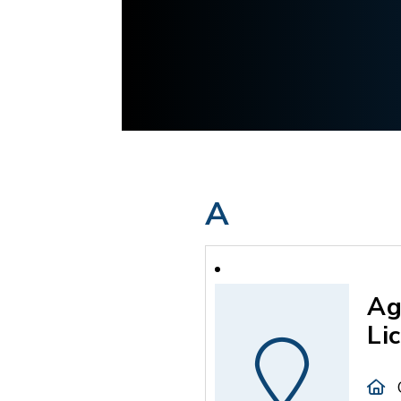
A
Ag
Li