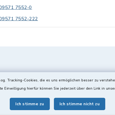
09571 7552-0
09571 7552-222
og. Tracking-Cookies, die es uns ermöglichen besser zu versteh
te Einwilligung hierfür können Sie jederzeit über den Link in uns
gszeiten
Bürgersprechst
Ich stimme zu
Ich stimme nicht zu